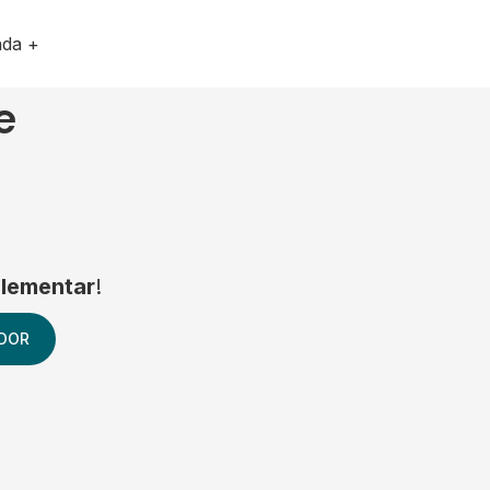
nda +
e
lementar
!
DOR