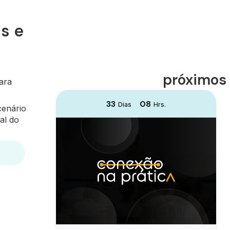
s e
próximos
ara
33
08
Dias
Hrs.
cenário
al do